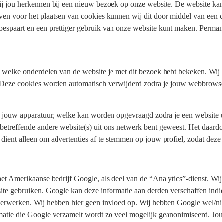
j jou herkennen bij een nieuw bezoek op onze website. De website ka
en voor het plaatsen van cookies kunnen wij dit door middel van een c
 bespaart en een prettiger gebruik van onze website kunt maken. Perman
 welke onderdelen van de website je met dit bezoek hebt bekeken. Wij
 Deze cookies worden automatisch verwijderd zodra je jouw webbrowser
 jouw apparatuur, welke kan worden opgevraagd zodra je een website u
betreffende andere website(s) uit ons netwerk bent geweest. Het daard
dient alleen om advertenties af te stemmen op jouw profiel, zodat deze 
et Amerikaanse bedrijf Google, als deel van de “Analytics”-dienst. Wij
ite gebruiken. Google kan deze informatie aan derden verschaffen indie
rwerken. Wij hebben hier geen invloed op. Wij hebben Google wel/niet
matie die Google verzamelt wordt zo veel mogelijk geanonimiseerd. Jo